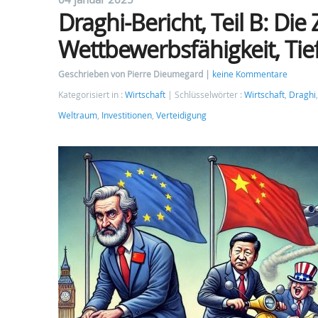
Draghi-Bericht, Teil B: Di
Wettbewerbsfähigkeit, Ti
Geschrieben von Pierre Dieumegard
keine Kommentare
Kategorisiert in :
Wirtschaft
Schlüsselwörter :
Wirtschaft
,
Draghi
Weltraum
,
Investitionen
,
Verteidigung