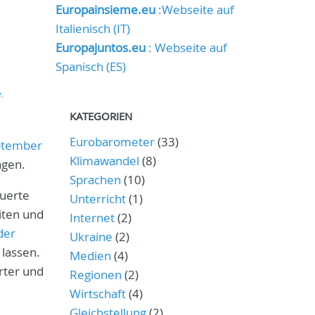
Europainsieme.eu
:Webseite auf
Italienisch (IT)
Europajuntos.eu
: Webseite auf
Spanisch (ES)
e
,
KATEGORIEN
Eurobarometer
(33)
eptember
Klimawandel
(8)
ngen.
Sprachen
(10)
auerte
Unterricht
(1)
ten und
Internet
(2)
der
Ukraine
(2)
 lassen.
Medien
(4)
rter und
Regionen
(2)
Wirtschaft
(4)
Gleichstellung
(2)