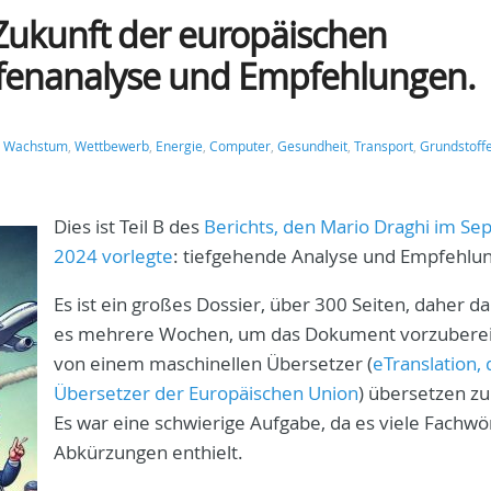
e Zukunft der europäischen
efenanalyse und Empfehlungen.
,
Wachstum
,
Wettbewerb
,
Energie
,
Computer
,
Gesundheit
,
Transport
,
Grundstoff
Dies ist Teil B des
Berichts, den Mario Draghi im S
2024 vorlegte
: tiefgehende Analyse und Empfehlu
Es ist ein großes Dossier, über 300 Seiten, daher d
es mehrere Wochen, um das Dokument vorzuberei
von einem maschinellen Übersetzer (
eTranslation, 
Übersetzer der Europäischen Union
) übersetzen zu
Es war eine schwierige Aufgabe, da es viele Fachwö
Abkürzungen enthielt.