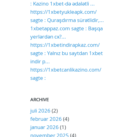
: Kazino 1xbet-də ədalətli ...
https://1xbetyukleapk.com/
sagte : Quraşdırma sürətlidir,...
1xbetappaz.com sagte : Başqa
yerlərdən ск?...
https://1xbetindirapkaz.com/
sagte : Yalnız bu saytdan 1xbet
indir p...
https://1xbetcanlikazino.com/
sagte :
ARCHIVE
juli 2026
(2)
februar 2026
(4)
januar 2026
(1)
november 2025
(4)