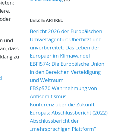
ieten:
dere,
 oder
LETZTE ARTIKEL
Bericht 2026 der Europäischen
Umweltagentur: Überhitzt und
en und
unvorbereitet: Das Leben der
ran, dass
Europäer im Klimawandel
klang zu
EBFl574: Die Europäische Union
in den Bereichen Verteidigung
d
und Weltraum
EBSp570 Wahrnehmung von
Antisemitismus
Konferenz über die Zukunft
Europas: Abschlussbericht (2022)
Abschlussbericht der
„mehrsprachigen Plattform“