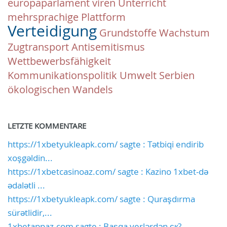
europaparlament
viren
Unterricht
mehrsprachige Plattform
Verteidigung
Grundstoffe
Wachstum
Zugtransport
Antisemitismus
Wettbewerbsfähigkeit
Kommunikationspolitik
Umwelt
Serbien
ökologischen Wandels
LETZTE KOMMENTARE
https://1xbetyukleapk.com/ sagte : Tətbiqi endirib
xoşgəldin...
https://1xbetcasinoaz.com/ sagte : Kazino 1xbet-də
ədalətli ...
https://1xbetyukleapk.com/ sagte : Quraşdırma
sürətlidir,...
1xbetappaz.com sagte : Başqa yerlərdən ск?...