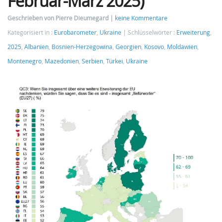
Februar-März 2025)
Geschrieben von Pierre Dieumegard
keine Kommentare
Kategorisiert in :
Eurobarometer
,
Ukraine
Schlüsselwörter :
Erweiterung
,
2025
,
Albanien
,
Bosnien-Herzegowina
,
Georgien
,
Kosovo
,
Moldawien
,
Montenegro
,
Mazedonien
,
Serbien
,
Türkei
,
Ukraine