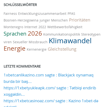
SCHLÜSSELWÖRTER
Fairness
Entwicklungszusammenarbeit
PFAS
Prioritäten
Bosnien-Herzegowina
junger Menschen
Montenegro
Internet
2022
Wettbewerbsfähigkeit
2026
Sprachen
Kommunikationspolitik
Stereotypen
Klimawandel
viren
Sexueller Missbrauch
Energie
Gleichstellung
Kernenergie
LETZTE KOMMENTARE
1xbetcanlikazino.com sagte : Blackjack oynamaq
burda bir baş...
https://1xbetyukleapk.com/ sagte : Tətbiqi endirib
xoşgəldin...
https://1xbetcasinoaz.com/ sagte : Kazino 1xbet-də