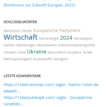
(Konferenz zur Zukunft Europas, 2022)
SCHLÜSSELWÖRTER
Europäische Parlament
Wachstum
Steuer
Wirtschaft
2024
Kernenergie
Stereotypen
wahlen
Montenegro
Mazedonien
Kommunikationspolitik
Ukraine
Umwelt
Covid
Gesundheit
Eurydice
Türkei
Mehrsprachigkeit
Grundstoffe
Georgien
LETZTE KOMMENTARE
https://1xbetcasinoaz.com/ sagte : Kazino 1xbet-də
ədalətli ...
https://1xbetyukleapk.com/ sagte : Quraşdırma
sürətlidir,...