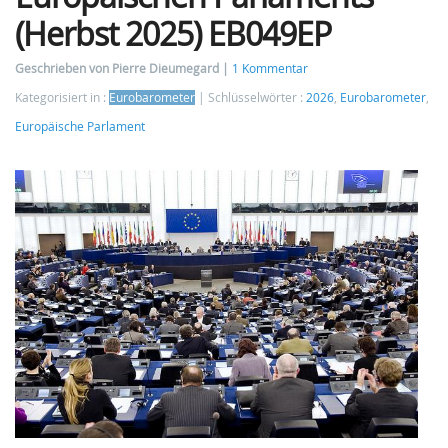
(Herbst 2025) EB049EP
Geschrieben von Pierre Dieumegard
1 Kommentar
Kategorisiert in :
Eurobarometer
Schlüsselwörter :
2026
,
Eurobarometer
,
Europäische Parlament