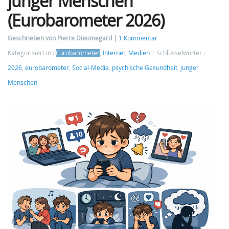
junger Menschen
(Eurobarometer 2026)
Geschrieben von Pierre Dieumegard
1 Kommentar
Kategorisiert in :
Eurobarometer
,
Internet
,
Medien
Schlüsselwörter :
2026
,
eurobarometer
,
Social-Media
,
psychische Gesundheit
,
junger
Menschen