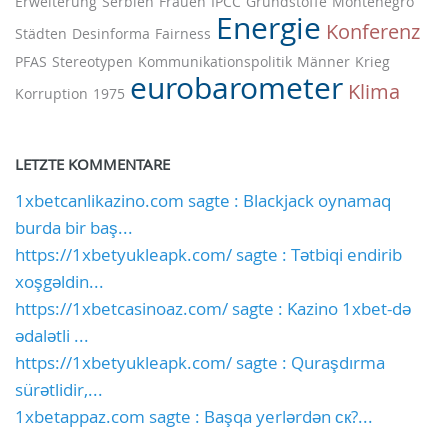
Erweiterung
Serbien
Frauen
IPCC
Grundstoffe
Montenegro
Energie
Konferenz
Städten
Desinforma
Fairness
PFAS
Stereotypen
Kommunikationspolitik
Männer
Krieg
eurobarometer
Klima
Korruption
1975
LETZTE KOMMENTARE
1xbetcanlikazino.com sagte : Blackjack oynamaq
burda bir baş...
https://1xbetyukleapk.com/ sagte : Tətbiqi endirib
xoşgəldin...
https://1xbetcasinoaz.com/ sagte : Kazino 1xbet-də
ədalətli ...
https://1xbetyukleapk.com/ sagte : Quraşdırma
sürətlidir,...
1xbetappaz.com sagte : Başqa yerlərdən ск?...