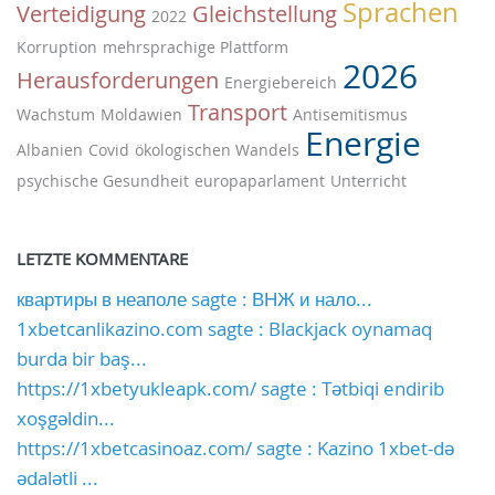
Sprachen
Verteidigung
Gleichstellung
2022
Korruption
mehrsprachige Plattform
2026
Herausforderungen
Energiebereich
Transport
Wachstum
Moldawien
Antisemitismus
Energie
Albanien
Covid
ökologischen Wandels
psychische Gesundheit
europaparlament
Unterricht
LETZTE KOMMENTARE
квартиры в неаполе sagte : ВНЖ и нало...
1xbetcanlikazino.com sagte : Blackjack oynamaq
burda bir baş...
https://1xbetyukleapk.com/ sagte : Tətbiqi endirib
xoşgəldin...
https://1xbetcasinoaz.com/ sagte : Kazino 1xbet-də
ədalətli ...