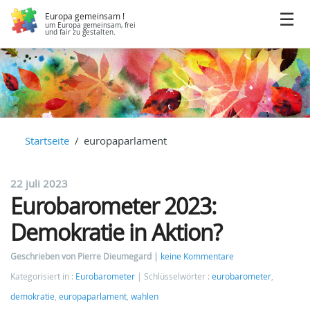
Europa gemeinsam !
um Europa gemeinsam, frei
und fair zu gestalten.
Startseite
europaparlament
22 juli 2023
Eurobarometer 2023:
Demokratie in Aktion?
Geschrieben von Pierre Dieumegard
keine Kommentare
Kategorisiert in :
Eurobarometer
Schlüsselwörter :
eurobarometer
,
demokratie
,
europaparlament
,
wahlen