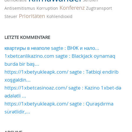
Konferenz
Antisemitismus
Korruption
Zugtransport
Prioritäten
Steuer
Kohlendioxid
LETZTE KOMMENTARE
квартиры в неаполе sagte : ВНЖ и нало...
1xbetcanlikazino.com sagte : Blackjack oynamaq
burda bir baş...
https://1xbetyukleapk.com/ sagte : Tətbiqi endirib
xoşgəldin...
https://1xbetcasinoaz.com/ sagte : Kazino 1xbet-də
ədalətli ...
https://1xbetyukleapk.com/ sagte : Quraşdırma
sürətlidir,...