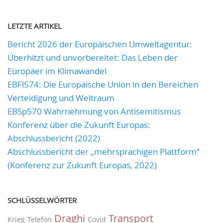
LETZTE ARTIKEL
Bericht 2026 der Europäischen Umweltagentur:
Überhitzt und unvorbereitet: Das Leben der
Europäer im Klimawandel
EBFl574: Die Europäische Union in den Bereichen
Verteidigung und Weltraum
EBSp570 Wahrnehmung von Antisemitismus
Konferenz über die Zukunft Europas:
Abschlussbericht (2022)
Abschlussbericht der „mehrsprachigen Plattform“
(Konferenz zur Zukunft Europas, 2022)
SCHLÜSSELWÖRTER
Draghi
Transport
Krieg
Telefon
Covid