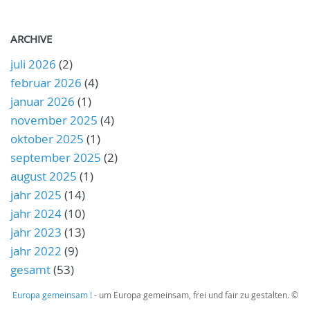
ARCHIVE
juli 2026
(2)
februar 2026
(4)
januar 2026
(1)
november 2025
(4)
oktober 2025
(1)
september 2025
(2)
august 2025
(1)
jahr 2025
(14)
jahr 2024
(10)
jahr 2023
(13)
jahr 2022
(9)
gesamt
(53)
Europa gemeinsam !
- um Europa gemeinsam, frei und fair zu gestalten. ©