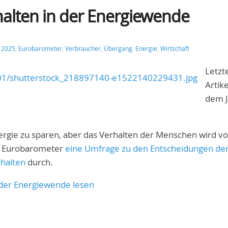
alten in der Energiewende
:
2025
,
Eurobarometer
,
Verbraucher
,
Übergang
,
Energie
,
Wirtschaft
Letzt
Artike
dem J
ergie zu sparen, aber das Verhalten der Menschen wird v
e Eurobarometer
eine Umfrage zu den Entscheidungen de
shalten
durch.
 der Energiewende lesen