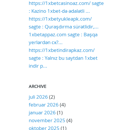
https://1xbetcasinoaz.com/ sagte
: Kazino 1xbet-də ədalətli ...
https://1xbetyukleapk.com/
sagte : Quraşdırma sürətlidir,...
1xbetappaz.com sagte : Başqa
yerlərdən ск?...
https://1xbetindirapkaz.com/
sagte : Yalnız bu saytdan 1xbet
indir p...
ARCHIVE
juli 2026
(2)
februar 2026
(4)
januar 2026
(1)
november 2025
(4)
oktober 2025
(1)