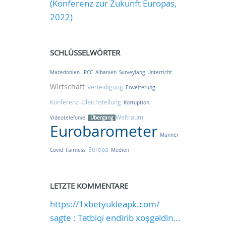
(Konferenz zur Zukunft Europas,
2022)
SCHLÜSSELWÖRTER
Mazedonien
IPCC
Albanien
Surveylang
Unterricht
Wirtschaft
Verteidigung
Erweiterung
Konferenz
Gleichstellung
Korruption
Weltraum
Videotelefonie
Übergang
Eurobarometer
Männer
Europa
Covid
Fairness
Medien
LETZTE KOMMENTARE
https://1xbetyukleapk.com/
sagte : Tətbiqi endirib xoşgəldin...