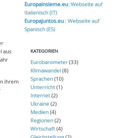
Europainsieme.eu
:Webseite auf
Italienisch (IT)
Europajuntos.eu
: Webseite auf
Spanisch (ES)
er
l aus
KATEGORIEN
ahr
Eurobarometer
(33)
Klimawandel
(8)
Sprachen
(10)
on ihrem
Unterricht
(1)
r
Internet
(2)
Ukraine
(2)
Medien
(4)
Regionen
(2)
Wirtschaft
(4)
Gleichstellung
(2)