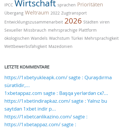
Wirtschaft
Prioritäten
IPCC
sprachen
Weltraum
Übergang
2022
Zugtransport
2026
Entwicklungszusammenarbeit
Städten
viren
Sexueller Missbrauch
mehrsprachige Plattform
ökologischen Wandels
Wachstum
Türkei
Mehrsprachigkeit
Wettbewerbsfähigkeit
Mazedonien
LETZTE KOMMENTARE
https://1xbetyukleapk.com/ sagte : Quraşdırma
sürətlidir,...
1xbetappaz.com sagte : Başqa yerlərdən ск?...
https://1xbetindirapkaz.com/ sagte : Yalnız bu
saytdan 1xbet indir p...
https://1xbetcanlikazino.com/ sagte :
https://1xbetappaz.com/ sagte :