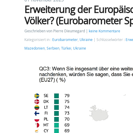
Erweiterung der Europäis
Völker? (Eurobarometer Sp
Geschrieben von Pierre Dieumegard
keine Kommentare
Kategorisiert in :
Eurobarometer
,
Ukraine
Schlüsselwörter :
Erwe
Mazedonien
,
Serbien
,
Türkei
,
Ukraine