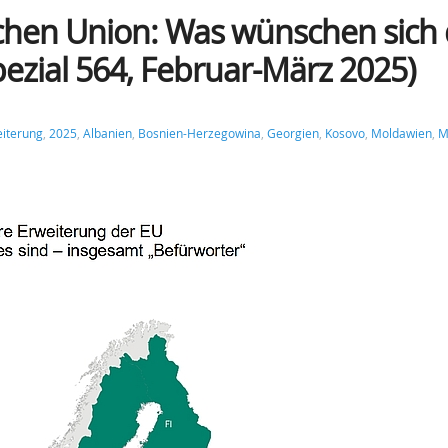
chen Union: Was wünschen sich 
ezial 564, Februar-März 2025)
iterung
,
2025
,
Albanien
,
Bosnien-Herzegowina
,
Georgien
,
Kosovo
,
Moldawien
,
M