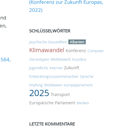
(Konferenz zur Zukunft Europas,
2022)
ind
en,
SCHLÜSSELWÖRTER
psychische Gesundheit
Albanien
Klimawandel
Konferenz
Computer
 564,
Stereotypen
Wettbewerb
Eurydice
Zukunft
Jugendliche
Internet
Entwicklungszusammenarbeit
Sprache
Impfung
Moldawien
europaparlament
2025
Transport
Europäische Parlament
Medien
LETZTE KOMMENTARE