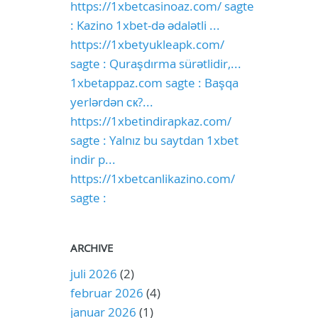
https://1xbetcasinoaz.com/ sagte
: Kazino 1xbet-də ədalətli ...
https://1xbetyukleapk.com/
sagte : Quraşdırma sürətlidir,...
1xbetappaz.com sagte : Başqa
yerlərdən ск?...
https://1xbetindirapkaz.com/
sagte : Yalnız bu saytdan 1xbet
indir p...
https://1xbetcanlikazino.com/
sagte :
ARCHIVE
juli 2026
(2)
februar 2026
(4)
januar 2026
(1)